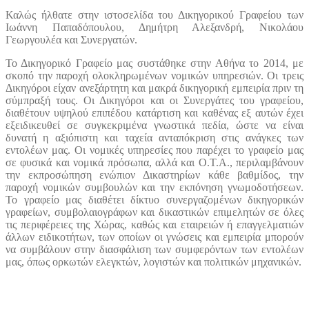
Καλώς ήλθατε στην ιστοσελίδα του Δικηγορικού Γραφείου των
Ιωάννη Παπαδόπουλου, Δημήτρη Αλεξανδρή, Νικολάου
Γεωργουλέα και Συνεργατών.
Το Δικηγορικό Γραφείο μας συστάθηκε στην Αθήνα το 2014, με
σκοπό την παροχή ολοκληρωμένων νομικών υπηρεσιών. Οι τρεις
Δικηγόροι είχαν ανεξάρτητη και μακρά δικηγορική εμπειρία πριν τη
σύμπραξή τους. Οι Δικηγόροι και οι Συνεργάτες του γραφείου,
διαθέτουν υψηλού επιπέδου κατάρτιση και καθένας εξ αυτών έχει
εξειδικευθεί σε συγκεκριμένα γνωστικά πεδία, ώστε να είναι
δυνατή η αξιόπιστη και ταχεία ανταπόκριση στις ανάγκες των
εντολέων μας. Οι νομικές υπηρεσίες που παρέχει το γραφείο μας
σε φυσικά και νομικά πρόσωπα, αλλά και Ο.Τ.Α., περιλαμβάνουν
την εκπροσώπηση ενώπιον Δικαστηρίων κάθε βαθμίδος, την
παροχή νομικών συμβουλών και την εκπόνηση γνωμοδοτήσεων.
Το γραφείο μας διαθέτει δίκτυο συνεργαζομένων δικηγορικών
γραφείων, συμβολαιογράφων και δικαστικών επιμελητών σε όλες
τις περιφέρειες της Χώρας, καθώς και εταιρειών ή επαγγελματιών
άλλων ειδικοτήτων, των οποίων οι γνώσεις και εμπειρία μπορούν
να συμβάλουν στην διασφάλιση των συμφερόντων των εντολέων
μας, όπως ορκωτών ελεγκτών, λογιστών και πολιτικών μηχανικών.